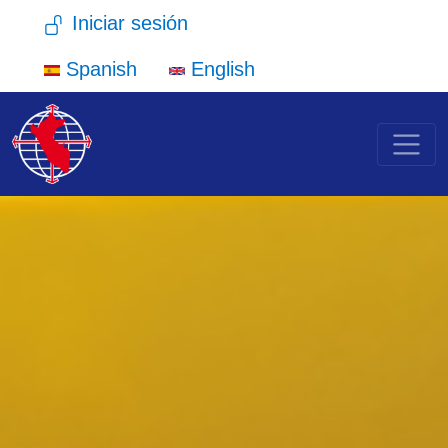
Menú de cuenta de us
Pasar al contenido princi
Iniciar sesión
Spanish
English